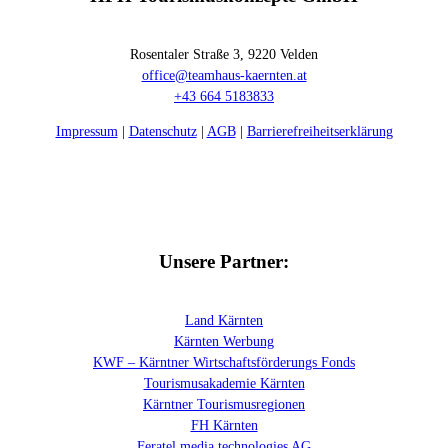
Rosentaler Straße 3, 9220 Velden
office@teamhaus-kaernten.at
+43 664 5183833
Impressum
|
Datenschutz
|
AGB
|
Barrierefreiheitserklärung
Facebook
Linkedin
Instagram
Facebook
Linkedin
Instagram
Unsere Partner:
Land Kärnten
Kärnten Werbung
KWF – Kärntner Wirtschaftsförderungs Fonds
Tourismusakademie Kärnten
Kärntner Tourismusregionen
FH Kärnten
Feratel media technologies AG