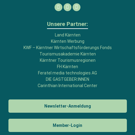
Facebook
Linkedin
Instagram
Unsere Partner:
Land Kärnten
Kärnten Werbung
KWF – Kärntner Wirtschaftsförderungs Fonds
Tourismusakademie Kärnten
Kärntner Tourismusregionen
FH Kärnten
Feratel media technologies AG
DIE GASTGEBER:INNEN
Carinthian International Center
Newsletter-Anmeldung
Member-Login