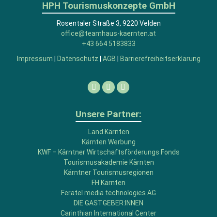
HPH Tourismuskonzepte GmbH
Rosentaler Straße 3, 9220 Velden
office@teamhaus-kaernten.at
+43 664 5183833
Impressum
|
Datenschutz
|
AGB
|
Barrierefreiheitserklärung
Facebook
Linkedin
Instagram
Unsere Partner:
Land Kärnten
Kärnten Werbung
KWF – Kärntner Wirtschaftsförderungs Fonds
Tourismusakademie Kärnten
Kärntner Tourismusregionen
FH Kärnten
Feratel media technologies AG
DIE GASTGEBER:INNEN
Carinthian International Center