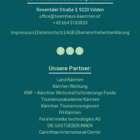
Rosentaler Straße 3, 9220 Velden
office@teamhaus-kaernten.at
+43 664 5183833
Impressum
|
Datenschutz
|
AGB
|
Barrierefreiheitserklärung
Facebook
Linkedin
Instagram
Unsere Partner:
Land Kärnten
Kärnten Werbung
KWF – Kärntner Wirtschaftsförderungs Fonds
Tourismusakademie Kärnten
Kärntner Tourismusregionen
FH Kärnten
Feratel media technologies AG
DIE GASTGEBER:INNEN
Carinthian International Center