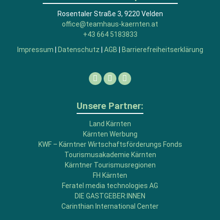
Rosentaler Straße 3, 9220 Velden
office@teamhaus-kaernten.at
+43 664 5183833
Impressum
|
Datenschutz
|
AGB
|
Barrierefreiheitserklärung
Facebook
Linkedin
Instagram
Unsere Partner:
Land Kärnten
Kärnten Werbung
KWF – Kärntner Wirtschaftsförderungs Fonds
Tourismusakademie Kärnten
Kärntner Tourismusregionen
FH Kärnten
Feratel media technologies AG
DIE GASTGEBER:INNEN
Carinthian International Center