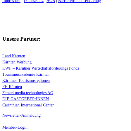
Impressum
|
Datenschutz
|
AGB
|
Barrierefreiheitserklärung
Facebook
Linkedin
Instagram
Facebook
Linkedin
Instagram
Unsere Partner:
Land Kärnten
Kärnten Werbung
KWF – Kärntner Wirtschaftsförderungs Fonds
Tourismusakademie Kärnten
Kärntner Tourismusregionen
FH Kärnten
Feratel media technologies AG
DIE GASTGEBER:INNEN
Carinthian International Center
Newsletter-Anmeldung
Member-Login