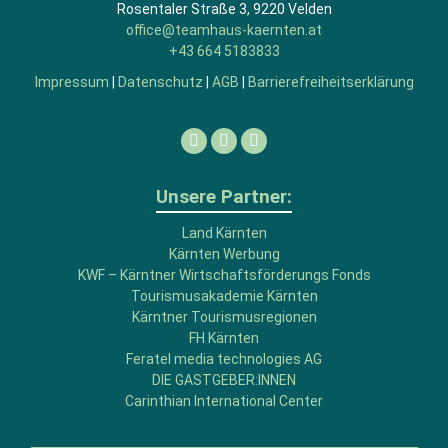
Rosentaler Straße 3, 9220 Velden
office@teamhaus-kaernten.at
+43 664 5183833
Impressum
|
Datenschutz
|
AGB
|
Barrierefreiheitserklärung
Facebook
Linkedin
Instagram
Unsere Partner:
Land Kärnten
Kärnten Werbung
KWF – Kärntner Wirtschaftsförderungs Fonds
Tourismusakademie Kärnten
Kärntner Tourismusregionen
FH Kärnten
Feratel media technologies AG
DIE GASTGEBER:INNEN
Carinthian International Center