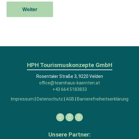
HPH Tourismuskonzepte GmbH
Rosentaler Straße 3, 9220 Velden
office@teamhaus-kaernten.at
+43 664 5183833
Impressum
|
Datenschutz
|
AGB
|
Barrierefreiheitserklärung
Facebook
Linkedin
Instagram
Unsere Partner: