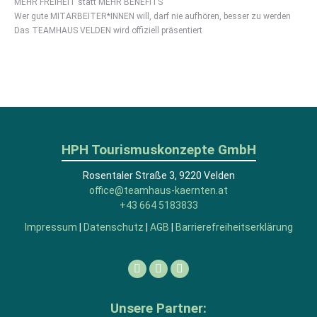
MEHR FREIHEIT statt MEHR BENEFITS
Wer gute MITARBEITER*INNEN will, darf nie aufhören, besser zu werden
Das TEAMHAUS VELDEN wird offiziell präsentiert
HPH Tourismuskonzepte GmbH
Rosentaler Straße 3, 9220 Velden
office@teamhaus-kaernten.at
+43 664 5183833
Impressum
|
Datenschutz
|
AGB
|
Barrierefreiheitserklärung
Facebook
Linkedin
Instagram
Unsere Partner: