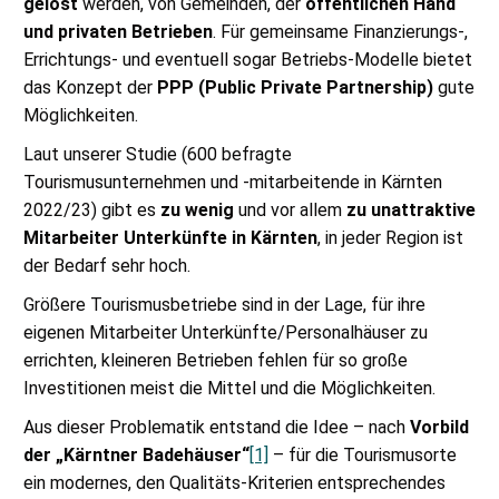
gelöst
werden, von Gemeinden, der
öffentlichen Hand
und privaten Betrieben
. Für gemeinsame Finanzierungs-,
Errichtungs- und eventuell sogar Betriebs-Modelle bietet
das Konzept der
PPP (Public Private Partnership)
gute
Möglichkeiten.
Laut unserer Studie (600 befragte
Tourismusunternehmen und -mitarbeitende in Kärnten
2022/23) gibt es
zu wenig
und vor allem
zu unattraktive
Mitarbeiter Unterkünfte in Kärnten
, in jeder Region ist
der Bedarf sehr hoch.
Größere Tourismusbetriebe sind in der Lage, für ihre
eigenen Mitarbeiter Unterkünfte/Personalhäuser zu
errichten, kleineren Betrieben fehlen für so große
Investitionen meist die Mittel und die Möglichkeiten.
Aus dieser Problematik entstand die Idee – nach
Vorbild
der „Kärntner Badehäuser“
[1]
– für die Tourismusorte
ein modernes, den Qualitäts-Kriterien entsprechendes