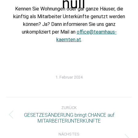
Kennen Sie Wohnungen oder gar ganze Häuser, die
künftig als Mitarbeiter Unterkünfte genutzt werden
können? Ja? Dann informieren Sie uns ganz
unkompliziert per Mail an
office@teamhaus-
kaernten.at
.
1. Februar 2024
Kommentarnavigation
ZURÜCK
GESETZESÄNDERUNG bringt CHANCE auf
Vorheriger
MITARBEITERUNTERKÜNFTE
Beitrag:
NÄCHSTES