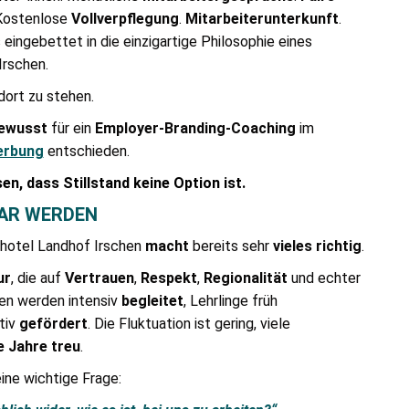
 Kostenlose
Vollverpflegung
.
Mitarbeiterunterkunft
.
eingebettet in die einzigartige Philosophie eines
Irschen.
dort zu stehen.
ewusst
für ein
Employer-Branding-Coaching
im
erbung
entschieden.
en, dass Stillstand keine Option ist.
BAR WERDEN
rhotel Landhof Irschen
macht
bereits sehr
vieles
richtig
.
ur
, die auf
Vertrauen
,
Respekt
,
Regionalität
und echter
nen werden intensiv
begleitet
, Lehrlinge früh
tiv
gefördert
. Die Fluktuation ist gering, viele
e Jahre treu
.
ine wichtige Frage: