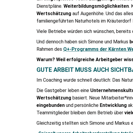
Dienstpläne.
Weiterbildungsmöglichkeiten
.
Wertschätzung
auf Augenhöhe. Und das alles 
familiengeführten Naturhotels im Kräuterdorf 
Viele Betriebe würden sich wünschen, bereits 
Und dennoch haben sich Simone und Markus
b
Rahmen des
Q+-Programms der Kärnten W
Warum?
Weil erfolgreiche Arbeitgeber wiss
GUTE ARBEIT MUSS AUCH SICHT
Im Coaching wurde schnell deutlich: Das Natu
Die Gastgeber leben eine
Unternehmenskult
Wertschätzung
basiert. Neue Mitarbeiter*in
eingebunden
und persönliche
Entwicklung
ak
Teammitglieder bleiben dem Betrieb über
viel
Gleichzeitig stellten sich Simone und Markus e