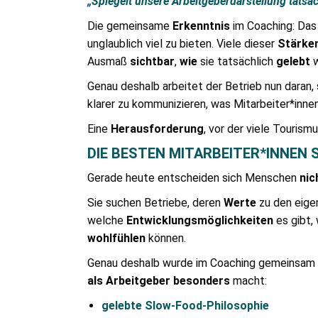
„Spiegelt unsere Arbeitgeberdarstellung tatsäch
Die gemeinsame
Erkenntnis
im Coaching: Das 
unglaublich viel zu bieten. Viele dieser
Stärke
Ausmaß
sichtbar
,
wie
sie tatsächlich
gelebt
w
Genau deshalb arbeitet der Betrieb nun daran,
klarer zu kommunizieren, was Mitarbeiter*inne
Eine
Herausforderung
, vor der viele Tourism
DIE BESTEN MITARBEITER*INNEN 
Gerade heute entscheiden sich Menschen
nic
Sie suchen Betriebe, deren
Werte
zu den eig
welche
Entwicklungsmöglichkeiten
es gibt,
wohlfühlen
können.
Genau deshalb wurde im Coaching gemeinsam h
als Arbeitgeber besonders
macht:
gelebte Slow-Food-Philosophie