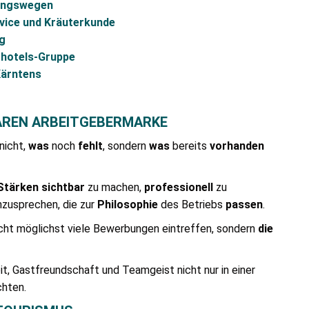
dungswegen
rvice und Kräuterkunde
g
rhotels-Gruppe
Kärntens
AREN ARBEITGEBERMARKE
nicht,
was
noch
fehlt
, sondern
was
bereits
vorhanden
Stärken
sichtbar
zu machen,
professionell
zu
zusprechen, die zur
Philosophie
des Betriebs
passen
.
icht möglichst viele Bewerbungen eintreffen, sondern
die
t, Gastfreundschaft und Teamgeist nicht nur in einer
hten.