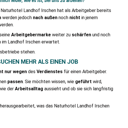
lich wider, wie es ist, bei uns zu arbeiten?“
Naturhotel Landhof Irschen hat als Arbeitgeber bereits
n
werden jedoch
nach
außen
noch
nicht
in jenem
erden.
 seine
Arbeitgebermarke
weiter zu
schärfen
und noch
n im Landhof Irschen erwartet.
usbetriebe stehen.
SUCHEN MEHR ALS EINEN JOB
ht
nur
wegen
des
Verdienstes
für einen Arbeitgeber.
enen
passen
. Sie möchten wissen, wie
geführt
wird,
 wie der
Arbeitsalltag
aussieht und ob sie sich langfristig
erausgearbeitet, was das Naturhotel Landhof Irschen