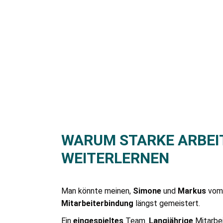
WARUM STARKE ARBEI
WEITERLERNEN
Man könnte meinen,
Simone
und
Markus
vo
Mitarbeiterbindung
längst gemeistert.
Ein
eingespieltes
Team.
Langjährige
Mitarbei