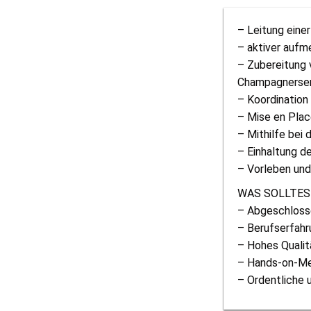
– Leitung eine
– aktiver auf
– Zubereitung 
Champagnerser
– Koordinatio
– Mise en Plac
– Mithilfe bei 
– Einhaltung d
– Vorleben und
WAS SOLLTES
– Abgeschlosse
– Berufserfahru
– Hohes Quali
– Hands-on-Me
– Ordentliche 