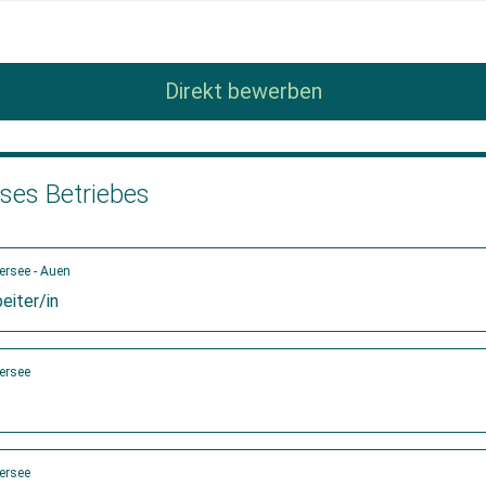
Direkt bewerben
eses Betriebes
rsee - Auen
eiter/in
ersee
ersee