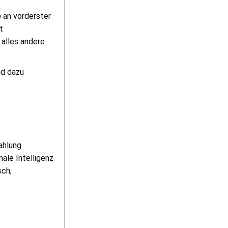
 an vorderster
t
 alles andere
nd dazu
ahlung
ale Intelligenz
sch;