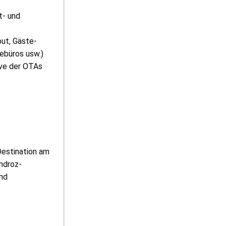
t- und
out, Gäste-
ebüros usw.)
ive der OTAs
Destination am
ndroz-
ind