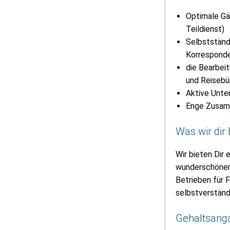
Optimale Gä
Teildienst)
Selbstständi
Korresponde
die Bearbei
und Reiseb
Aktive Unte
Enge Zusamm
Was wir dir 
Wir bieten Dir 
wunderschönen 
Betrieben für 
selbstverständ
Gehaltsang