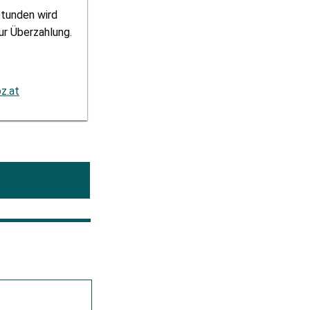
stunden wird
ur Überzahlung.
z.at