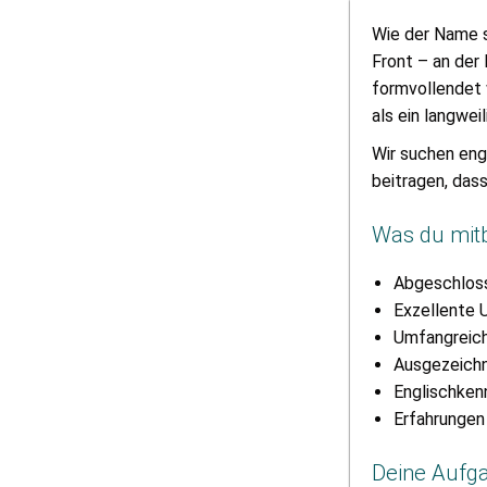
Wie der Name s
Front – an der
formvollendet 
als ein langwei
Wir suchen eng
beitragen, das
Was du mitb
Abgeschloss
Exzellente 
Umfangreich
Ausgezeichn
Englischkenn
Erfahrungen 
Deine Aufg