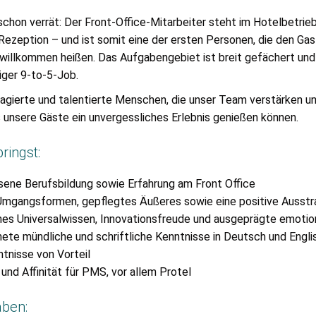
chon verrät: Der Front-Office-Mitarbeiter steht im Hotelbetrieb
 Rezeption – und ist somit eine der ersten Personen, die den Gas
willkommen heißen. Das Aufgabengebiet ist breit gefächert und
liger 9-to-5-Job.
agierte und talentierte Menschen, die unser Team verstärken u
s unsere Gäste ein unvergessliches Erlebnis genießen können.
ringst:
ene Berufsbildung sowie Erfahrung am Front Office
Umgangsformen, gepflegtes Äußeres sowie eine positive Ausstr
es Universalwissen, Innovationsfreude und ausgeprägte emotion
ete mündliche und schriftliche Kenntnisse in Deutsch und Engli
tnisse von Vorteil
und Affinität für PMS, vor allem Protel
aben: