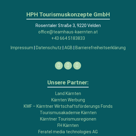
HPH Tourismuskonzepte GmbH
Rosentaler Straße 3, 9220 Velden
office@teamhaus-kaernten.at
+43 664 5183833
Impressum
|
Datenschutz
|
AGB
|
Barrierefreiheitserklärung
Facebook
Linkedin
Instagram
Unsere Partner:
Land Kärnten
Kärnten Werbung
KWF – Kärntner Wirtschaftsförderungs Fonds
Tourismusakademie Kärnten
Kärntner Tourismusregionen
FH Kärnten
Feratel media technologies AG