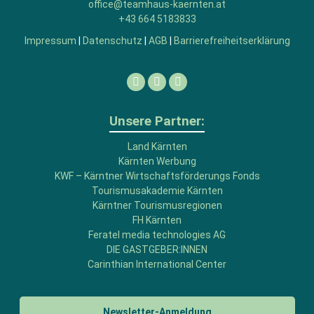
office@teamhaus-kaernten.at
+43 664 5183833
Impressum
|
Datenschutz
|
AGB
|
Barrierefreiheitserklärung
Facebook
Linkedin
Instagram
Unsere Partner:
Land Kärnten
Kärnten Werbung
KWF – Kärntner Wirtschaftsförderungs Fonds
Tourismusakademie Kärnten
Kärntner Tourismusregionen
FH Kärnten
Feratel media technologies AG
DIE GASTGEBER:INNEN
Carinthian International Center
Newsletter-Anmeldung