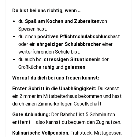
Du bist bei uns richtig, wenn …
du
Spaß am Kochen und Zubereiten
von
Speisen hast.
du einen
positiven Pflichtschulabschluss
hast
oder ein
ehrgeiziger Schulabbrecher
einer
weiterführenden Schule bist.
du auch bei
stressigen Situationen
in der
Großküche
ruhig
und
gelassen
Worauf du dich bei uns freuen kannst:
Erster Schritt in die Unabhängigkeit:
Du kannst
ein Zimmer im Mitarbeiterhaus bekommen und hast
durch einen Zimmerkollegen Gesellschaft.
Gute Anbindung:
Der Bahnhof ist 5 Gehminuten
entfernt – also kannst du bequem den Zug nutzen.
Kulinarische Vollpension
: Frühstück, Mittagessen,