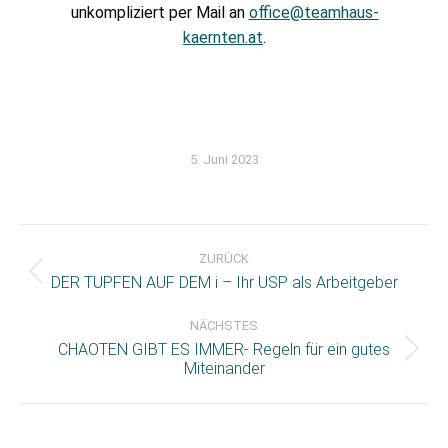
unkompliziert per Mail an
office@teamhaus-
kaernten.at
.
5. Juni 2023
Kommentarnavigation
ZURÜCK
Vorheriger
DER TUPFEN AUF DEM i – Ihr USP als Arbeitgeber
Beitrag:
NÄCHSTES
CHAOTEN GIBT ES IMMER- Regeln für ein gutes
Nächster
Miteinander
Beitrag: